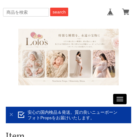
search
Toggle
navigati
安心の国内検品＆発送。質の良いニューボーン
フォトPropsをお届けいたします。
Item