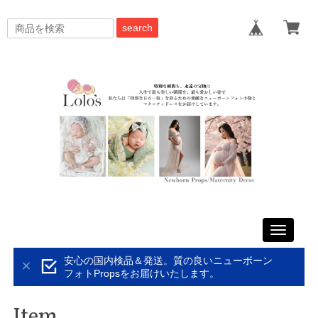
search
Toggle
navigati
安心の国内検品＆発送。質の良いニューボーン
フォトPropsをお届けいたします。
Item