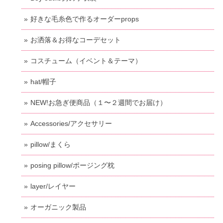
好きな毛糸色で作るオーダーprops
お洒落＆お得なコーデセット
コスチューム（イベント＆テーマ）
hat/帽子
NEW!お急ぎ便商品（１〜２週間でお届け）
Accessories/アクセサリー
pillow/まくら
posing pillow/ポージング枕
layer/レイヤー
オーガニック製品