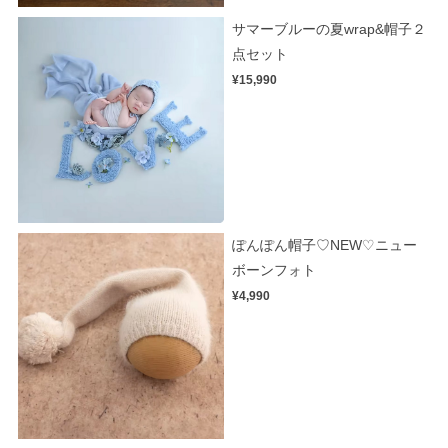
サマーブルーの夏wrap&帽子２
点セット
¥15,990
ぽんぽん帽子♡NEW♡ニュー
ボーンフォト
¥4,990