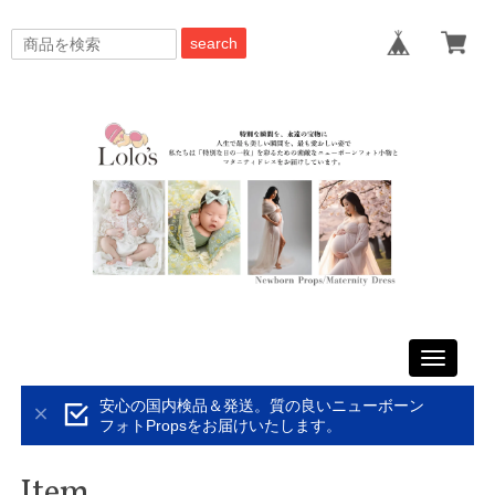
search
Toggle
navigati
安心の国内検品＆発送。質の良いニューボーン
フォトPropsをお届けいたします。
Item