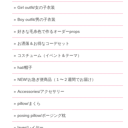
Girl outfit/女の子衣装
Boy outfit/男の子衣装
好きな毛糸色で作るオーダーprops
お洒落＆お得なコーデセット
コスチューム（イベント＆テーマ）
hat/帽子
NEW!お急ぎ便商品（１〜２週間でお届け）
Accessories/アクセサリー
pillow/まくら
posing pillow/ポージング枕
layer/レイヤー