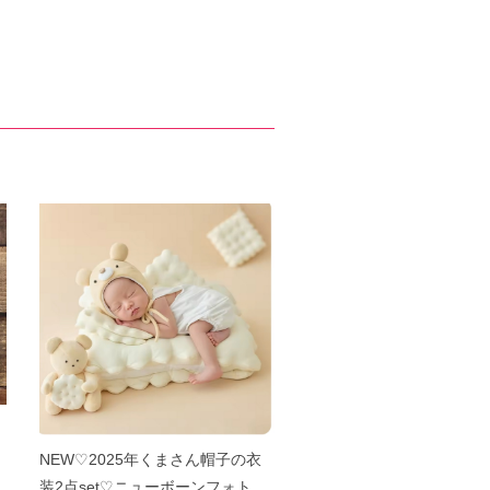
ニ
NEW♡2025年くまさん帽子の衣
装2点set♡ニューボーンフォト