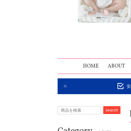
HOME
ABOUT
安
search