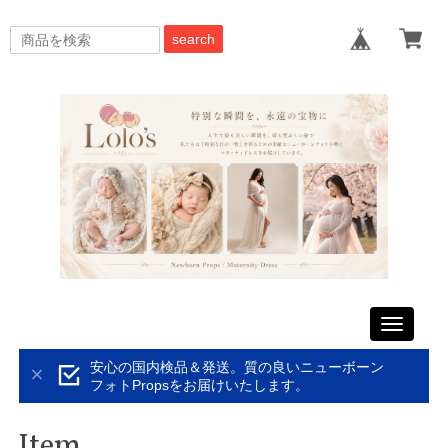
search
Toggle
navigati
安心の国内検品＆発送。質の良いニューボーン
フォトPropsをお届けいたします。
Item