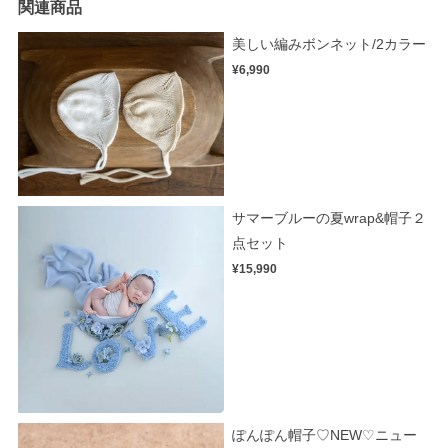
関連商品
美しい編みボンネット/2カラー
¥6,990
サマーブルーの夏wrap&帽子２
点セット
¥15,990
ぽんぽん帽子♡NEW♡ニュー