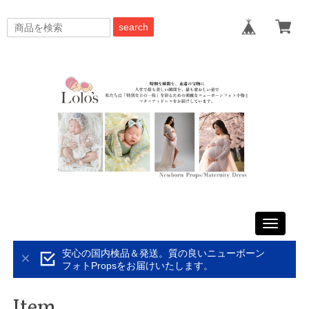
search
Toggle
navigati
安心の国内検品＆発送。質の良いニューボーン
フォトPropsをお届けいたします。
Item