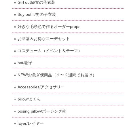
Girl outfit/女の子衣装
Boy outfit/男の子衣装
好きな毛糸色で作るオーダーprops
お洒落＆お得なコーデセット
コスチューム（イベント＆テーマ）
hat/帽子
NEW!お急ぎ便商品（１〜２週間でお届け）
Accessories/アクセサリー
pillow/まくら
posing pillow/ポージング枕
layer/レイヤー