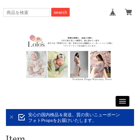
search
Toggle
navigati
安心の国内検品＆発送。質の良いニューボーン
フォトPropsをお届けいたします。
Item