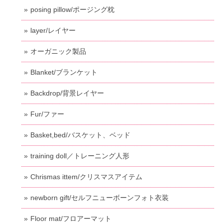
posing pillow/ポージング枕
layer/レイヤー
オーガニック製品
Blanket/ブランケット
Backdrop/背景レイヤー
Fur/ファー
Basket,bed/バスケット、ベッド
training doll／トレーニング人形
Chrismas ittem/クリスマスアイテム
newborn gift/セルフニューボーンフォト衣装
Floor mat/フロアーマット