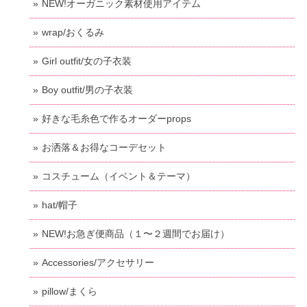
NEW!オーガニック素材使用アイテム
wrap/おくるみ
Girl outfit/女の子衣装
Boy outfit/男の子衣装
好きな毛糸色で作るオーダーprops
お洒落＆お得なコーデセット
コスチューム（イベント＆テーマ）
hat/帽子
NEW!お急ぎ便商品（１〜２週間でお届け）
Accessories/アクセサリー
pillow/まくら