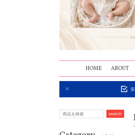
HOME
ABOUT
安
search