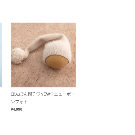
ぽんぽん帽子♡NEW♡ニューボー
ンフォト
¥4,990