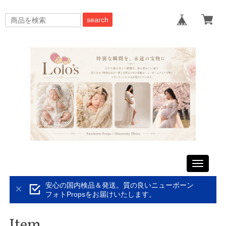
search
Toggle
navigati
安心の国内検品＆発送。質の良いニューボーン
フォトPropsをお届けいたします。
Item