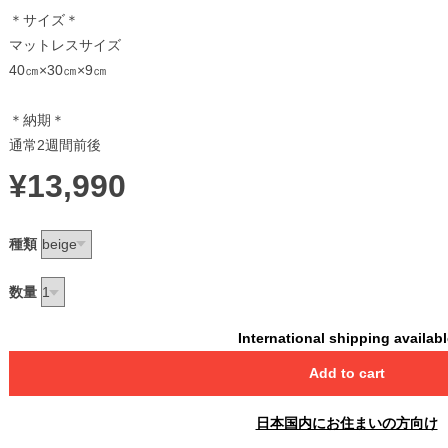
＊サイズ＊
マットレスサイズ
40㎝×30㎝×9㎝
＊納期＊
通常2週間前後
¥13,990
種類
数量
International shipping availab
Add to cart
日本国内にお住まいの方向け