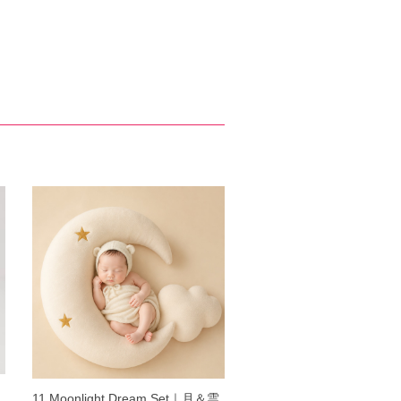
ォ
11.Moonlight Dream Set｜月＆雲