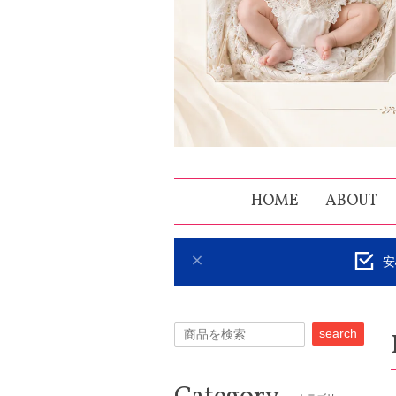
HOME
ABOUT
安
search