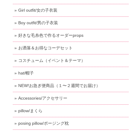
Girl outfit/女の子衣装
Boy outfit/男の子衣装
好きな毛糸色で作るオーダーprops
お洒落＆お得なコーデセット
コスチューム（イベント＆テーマ）
hat/帽子
NEW!お急ぎ便商品（１〜２週間でお届け）
Accessories/アクセサリー
pillow/まくら
posing pillow/ポージング枕