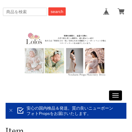
search
Toggle
navigati
安心の国内検品＆発送。質の良いニューボーン
フォトPropsをお届けいたします。
Item