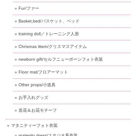
Fur/ファー
Basket,bed/バスケット、ベッド
training doll／トレーニング人形
Chrismas ittem/クリスマスアイテム
newborn gift/セルフニューボーンフォト衣装
Floor mat/フロアーマット
Other props/小道具
お手入れグッズ
造花＆お花モチーフ
マタニティーフォト衣装
matenity dress/スタジオ系衣装