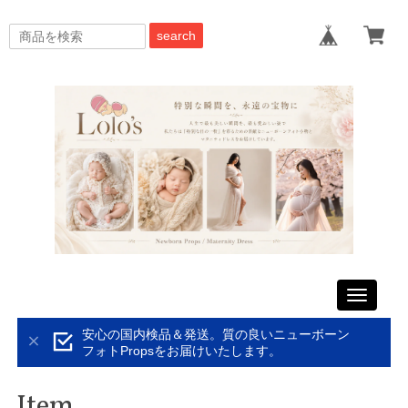
search
Toggle
navigati
安心の国内検品＆発送。質の良いニューボーン
フォトPropsをお届けいたします。
Item