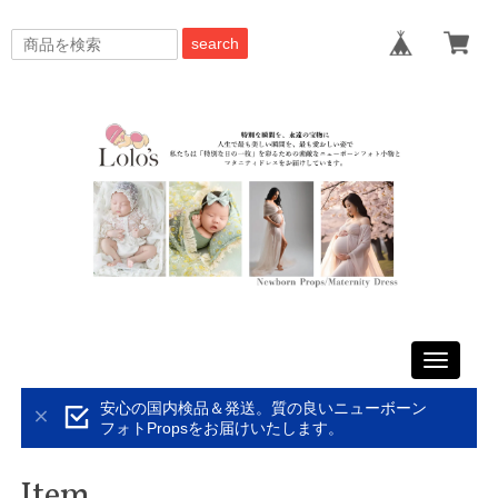
search
Toggle
navigati
安心の国内検品＆発送。質の良いニューボーン
フォトPropsをお届けいたします。
Item