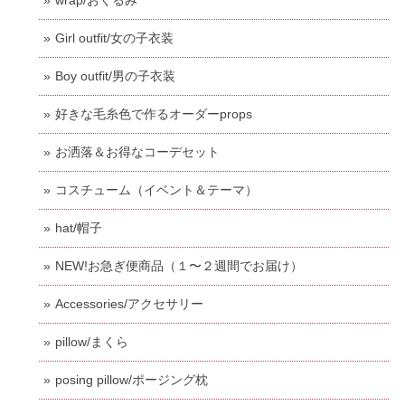
Girl outfit/女の子衣装
Boy outfit/男の子衣装
好きな毛糸色で作るオーダーprops
お洒落＆お得なコーデセット
コスチューム（イベント＆テーマ）
hat/帽子
NEW!お急ぎ便商品（１〜２週間でお届け）
Accessories/アクセサリー
pillow/まくら
posing pillow/ポージング枕