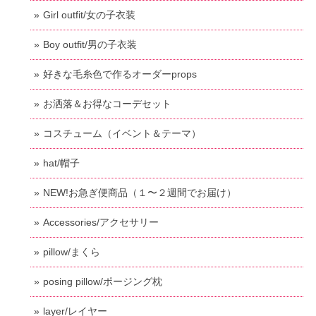
Girl outfit/女の子衣装
Boy outfit/男の子衣装
好きな毛糸色で作るオーダーprops
お洒落＆お得なコーデセット
コスチューム（イベント＆テーマ）
hat/帽子
NEW!お急ぎ便商品（１〜２週間でお届け）
Accessories/アクセサリー
pillow/まくら
posing pillow/ポージング枕
layer/レイヤー