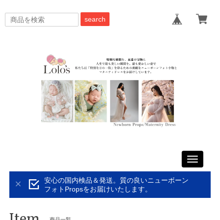
search
Toggle
navigati
安心の国内検品＆発送。質の良いニューボーン
フォトPropsをお届けいたします。
Item
商品一覧