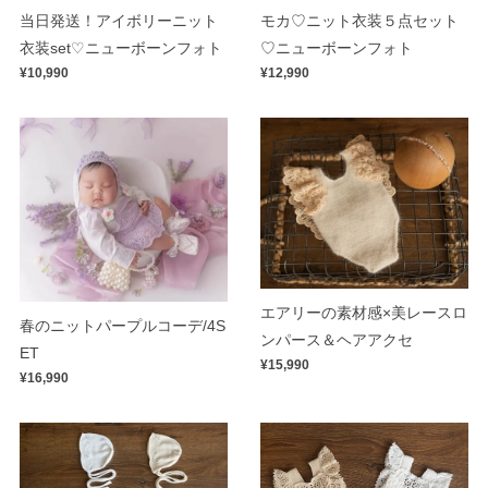
当日発送！アイボリーニット
モカ♡ニット衣装５点セット
衣装set♡ニューボーンフォト
♡ニューボーンフォト
¥10,990
¥12,990
エアリーの素材感×美レースロ
春のニットパープルコーデ/4S
ンパース＆ヘアアクセ
ET
¥15,990
¥16,990