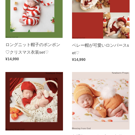
ロングニット帽子のポンポン
ベレー帽が可愛いロンパースs
♡クリスマス衣装set♡
et♡
¥14,990
¥14,990