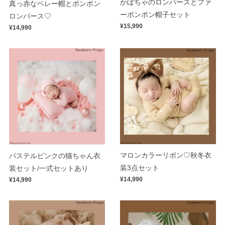
かぼちゃのロンパースとファ
真っ赤なベレー帽とポンポン
ーポンポン帽子セット
ロンパース♡
¥15,990
¥14,990
マロンカラーリボン♡秋冬衣
パステルピンクの猫ちゃん衣
装3点セット
装セット/一式セットあり
¥14,990
¥14,990