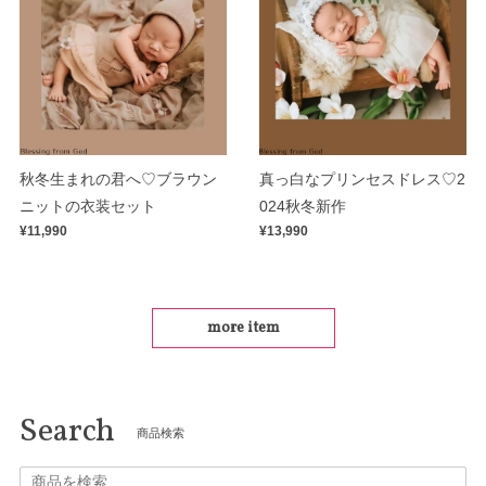
秋冬生まれの君へ♡ブラウン
真っ白なプリンセスドレス♡2
ニットの衣装セット
024秋冬新作
¥11,990
¥13,990
more item
Search
商品検索