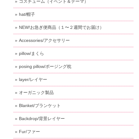
コスチューム（イベント＆テーマ）
hat/帽子
NEW!お急ぎ便商品（１〜２週間でお届け）
Accessories/アクセサリー
pillow/まくら
posing pillow/ポージング枕
layer/レイヤー
オーガニック製品
Blanket/ブランケット
Backdrop/背景レイヤー
Fur/ファー