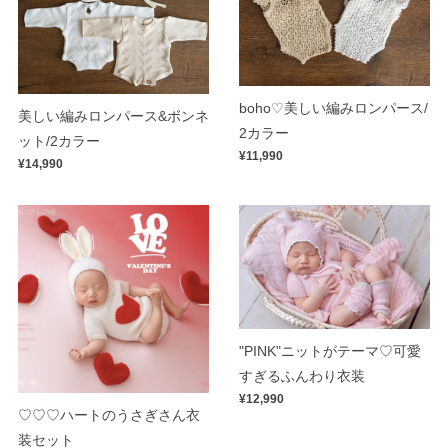
boho♡美しい編みロンパース/
美しい編みロンパース&ボンネ
2カラー
ット/2カラー
¥11,990
¥14,990
"PINK"ニットがテーマ♡可愛
すぎるふんわり衣装
¥12,990
♡♡♡ハートのうさぎさん衣
装セット