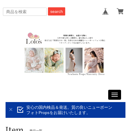
search
Toggle
navigati
安心の国内検品＆発送。質の良いニューボーン
フォトPropsをお届けいたします。
Item
商品一覧