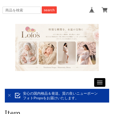
search
Toggle
navigati
安心の国内検品＆発送。質の良いニューボーン
フォトPropsをお届けいたします。
Item