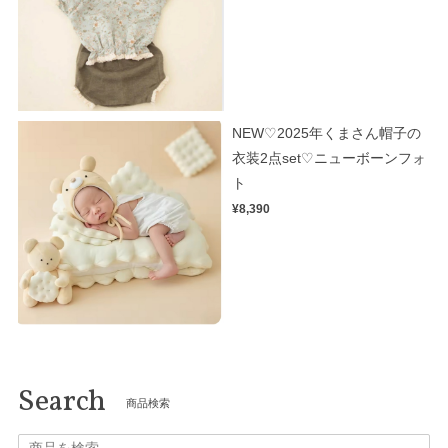
NEW♡2025年くまさん帽子の
衣装2点set♡ニューボーンフォ
ト
¥8,390
Search
商品検索