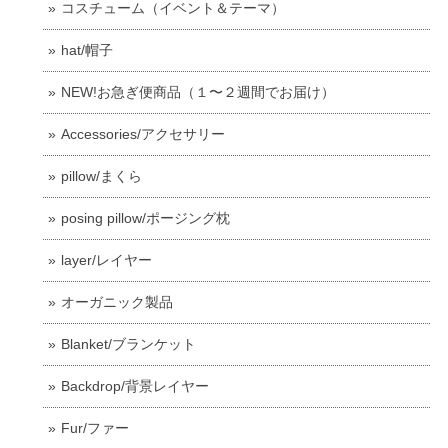
コスチューム（イベント＆テーマ）
hat/帽子
NEW!お急ぎ便商品（１〜２週間でお届け）
Accessories/アクセサリー
pillow/まくら
posing pillow/ポージング枕
layer/レイヤー
オーガニック製品
Blanket/ブランケット
Backdrop/背景レイヤー
Fur/ファー