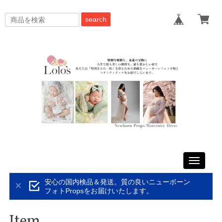
search
Toggle
navigati
安心の国内検品＆発送。質の良いニューボーン
フォトPropsをお届けいたします。
Item