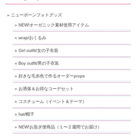
ニューボーンフォトグッズ
NEW!オーガニック素材使用アイテム
wrap/おくるみ
Girl outfit/女の子衣装
Boy outfit/男の子衣装
好きな毛糸色で作るオーダーprops
お洒落＆お得なコーデセット
コスチューム（イベント＆テーマ）
hat/帽子
NEW!お急ぎ便商品（１〜２週間でお届け）