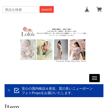
search
Toggle
navigati
安心の国内検品＆発送。質の良いニューボーン
フォトPropsをお届けいたします。
Item