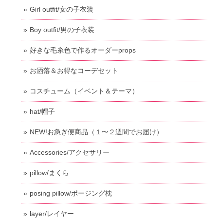
Girl outfit/女の子衣装
Boy outfit/男の子衣装
好きな毛糸色で作るオーダーprops
お洒落＆お得なコーデセット
コスチューム（イベント＆テーマ）
hat/帽子
NEW!お急ぎ便商品（１〜２週間でお届け）
Accessories/アクセサリー
pillow/まくら
posing pillow/ポージング枕
layer/レイヤー