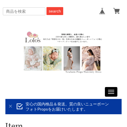
search
Toggle
navigati
安心の国内検品＆発送。質の良いニューボーン
フォトPropsをお届けいたします。
Item