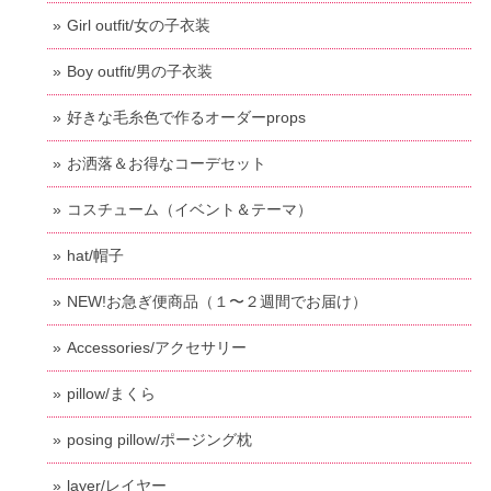
Girl outfit/女の子衣装
Boy outfit/男の子衣装
好きな毛糸色で作るオーダーprops
お洒落＆お得なコーデセット
コスチューム（イベント＆テーマ）
hat/帽子
NEW!お急ぎ便商品（１〜２週間でお届け）
Accessories/アクセサリー
pillow/まくら
posing pillow/ポージング枕
layer/レイヤー