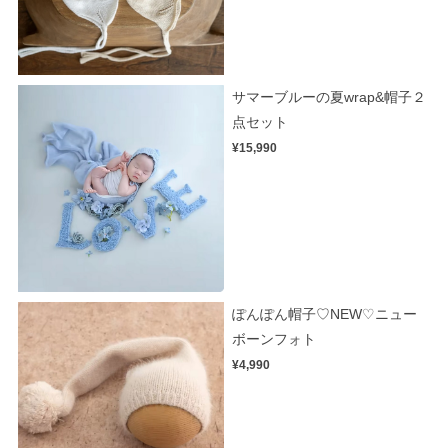
サマーブルーの夏wrap&帽子２
点セット
¥15,990
ぽんぽん帽子♡NEW♡ニュー
ボーンフォト
¥4,990