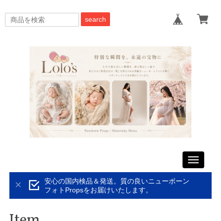
search
Toggle
navigati
安心の国内検品＆発送。質の良いニューボーン
フォトPropsをお届けいたします。
Item