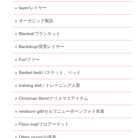
layer/レイヤー
オーガニック製品
Blanket/ブランケット
Backdrop/背景レイヤー
Fur/ファー
Basket,bed/バスケット、ベッド
training doll／トレーニング人形
Chrismas ittem/クリスマスアイテム
newborn gift/セルフニューボーンフォト衣装
Floor mat/フロアーマット
Other props/小道具