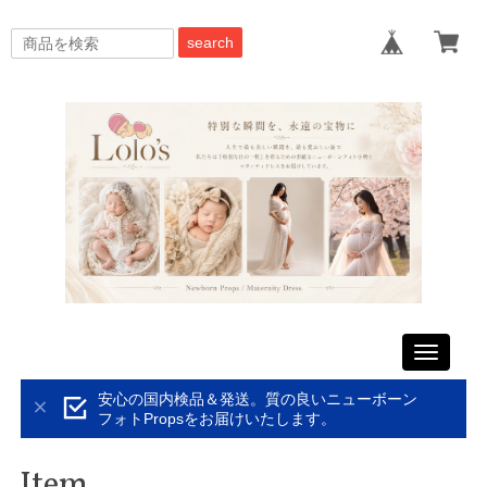
search
Toggle
navigati
安心の国内検品＆発送。質の良いニューボーン
フォトPropsをお届けいたします。
Item