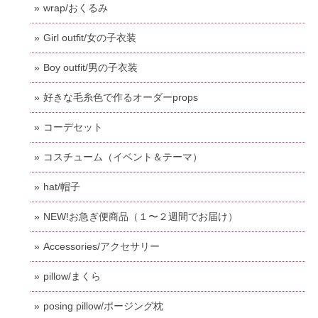
wrap/おくるみ
Girl outfit/女の子衣装
Boy outfit/男の子衣装
好きな毛糸色で作るオーダーprops
コーデセット
コスチューム（イベント＆テーマ）
hat/帽子
NEW!お急ぎ便商品（１〜２週間でお届け）
Accessories/アクセサリー
pillow/まくら
posing pillow/ポージング枕