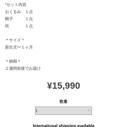
*セット内容
おくるみ １点
帽子 １点
枕 １点
＊サイズ＊
新生児〜１ヶ月
＊納期＊
２週間前後でお届け
¥15,990
数量
International shipping available