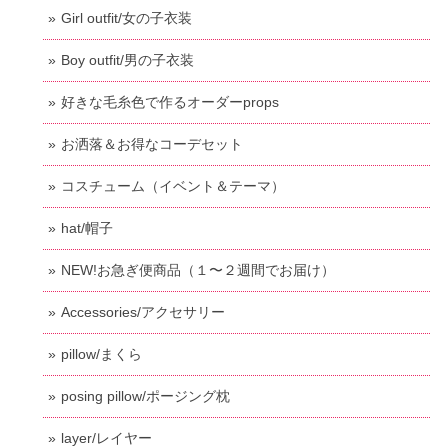
Girl outfit/女の子衣装
Boy outfit/男の子衣装
好きな毛糸色で作るオーダーprops
お洒落＆お得なコーデセット
コスチューム（イベント＆テーマ）
hat/帽子
NEW!お急ぎ便商品（１〜２週間でお届け）
Accessories/アクセサリー
pillow/まくら
posing pillow/ポージング枕
layer/レイヤー