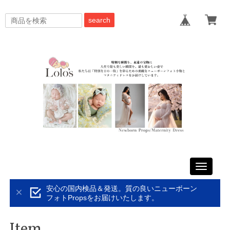
search
Toggle
navigati
安心の国内検品＆発送。質の良いニューボーン
フォトPropsをお届けいたします。
Item