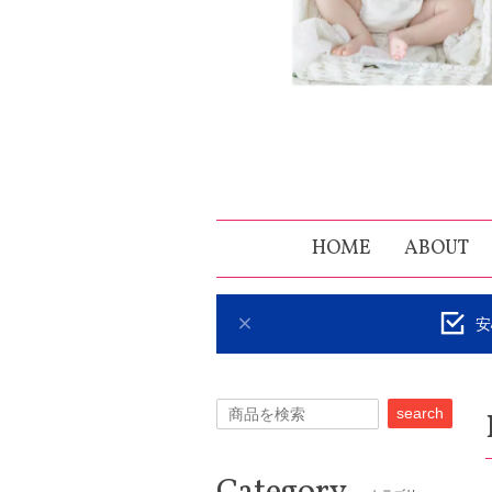
HOME
ABOUT
安
search