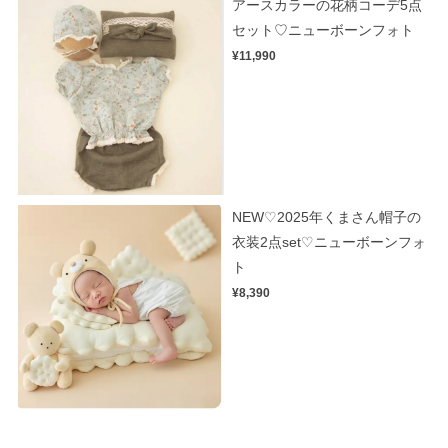
アースカラーの花柄コーデ5点
セット♡ニューボーンフォト
¥11,990
NEW♡2025年くまさん帽子の
衣装2点set♡ニューボーンフォ
ト
¥8,390