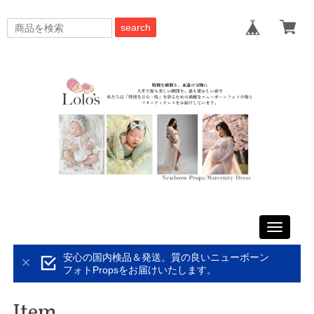
search
Toggle
navigati
安心の国内検品＆発送。質の良いニューボーン
フォトPropsをお届けいたします。
Item