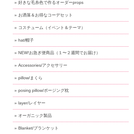
好きな毛糸色で作るオーダーprops
お洒落＆お得なコーデセット
コスチューム（イベント＆テーマ）
hat/帽子
NEW!お急ぎ便商品（１〜２週間でお届け）
Accessories/アクセサリー
pillow/まくら
posing pillow/ポージング枕
layer/レイヤー
オーガニック製品
Blanket/ブランケット