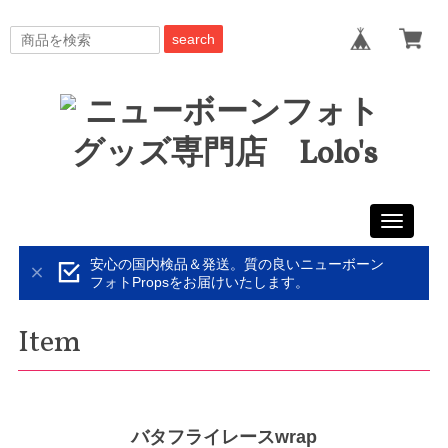
search
Toggle
navigati
安心の国内検品＆発送。質の良いニューボーン
フォトPropsをお届けいたします。
Item
バタフライレースwrap