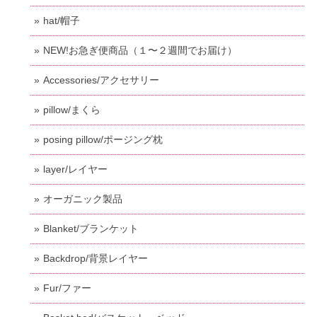
hat/帽子
NEW!お急ぎ便商品（１〜２週間でお届け）
Accessories/アクセサリー
pillow/まくら
posing pillow/ポージング枕
layer/レイヤー
オーガニック製品
Blanket/ブランケット
Backdrop/背景レイヤー
Fur/ファー