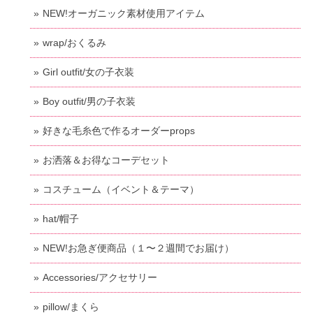
NEW!オーガニック素材使用アイテム
wrap/おくるみ
Girl outfit/女の子衣装
Boy outfit/男の子衣装
好きな毛糸色で作るオーダーprops
お洒落＆お得なコーデセット
コスチューム（イベント＆テーマ）
hat/帽子
NEW!お急ぎ便商品（１〜２週間でお届け）
Accessories/アクセサリー
pillow/まくら