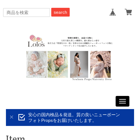
search
Toggle
navigati
安心の国内検品＆発送。質の良いニューボーン
フォトPropsをお届けいたします。
Item