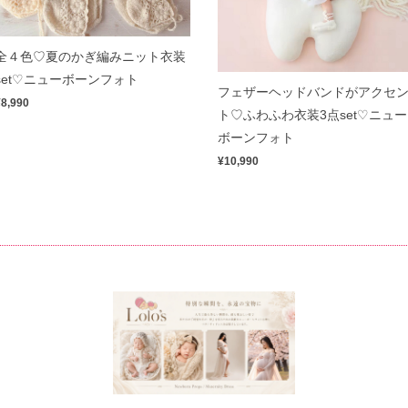
全４色♡夏のかぎ編みニット衣装
set♡ニューボーンフォト
フェザーヘッドバンドがアクセ
¥8,990
ト♡ふわふわ衣装3点set♡ニュー
ボーンフォト
¥10,990