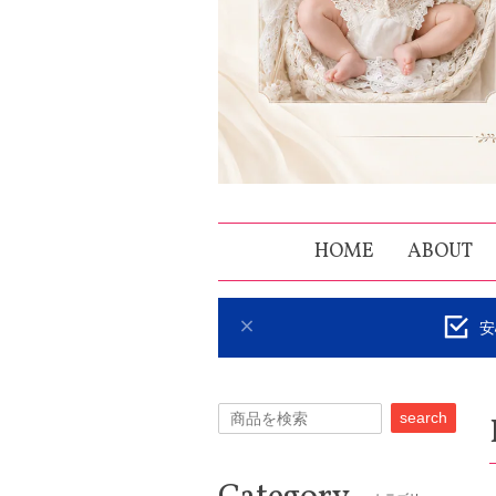
HOME
ABOUT
安
search