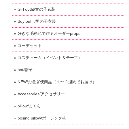
Girl outfit/女の子衣装
Boy outfit/男の子衣装
好きな毛糸色で作るオーダーprops
コーデセット
コスチューム（イベント＆テーマ）
hat/帽子
NEW!お急ぎ便商品（１〜２週間でお届け）
Accessories/アクセサリー
pillow/まくら
posing pillow/ポージング枕