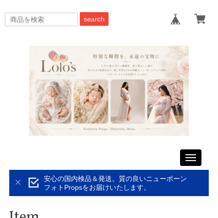
search
Toggle
navigati
安心の国内検品＆発送。質の良いニューボーン
フォトPropsをお届けいたします。
Item