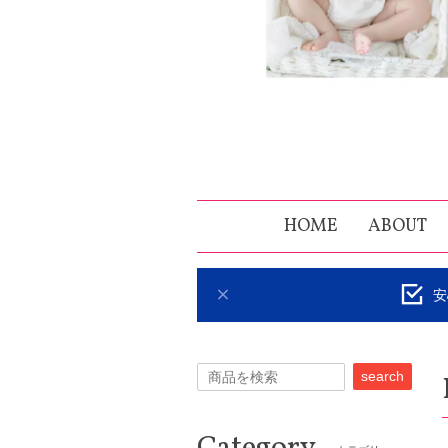
HOME
ABOUT
安
search