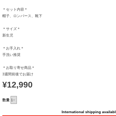
＊セット内容＊
帽子、ロンパース、靴下
＊サイズ＊
新生児
＊お手入れ＊
手洗い推奨
＊お取り寄せ商品＊
3週間前後でお届け
¥12,990
数量
International shipping availab