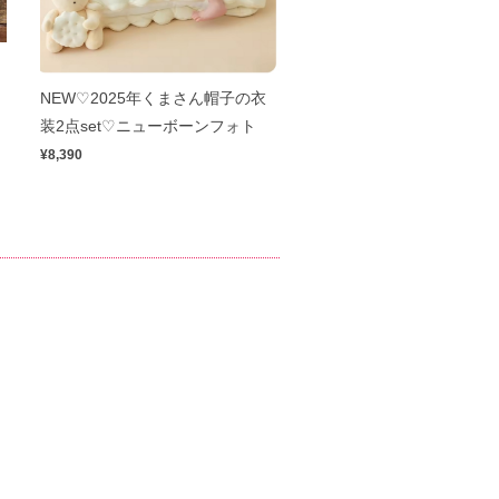
ニ
NEW♡2025年くまさん帽子の衣
装2点set♡ニューボーンフォト
¥8,390