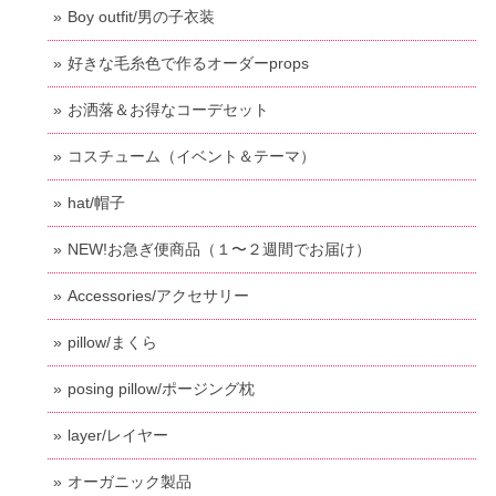
Boy outfit/男の子衣装
好きな毛糸色で作るオーダーprops
お洒落＆お得なコーデセット
コスチューム（イベント＆テーマ）
hat/帽子
NEW!お急ぎ便商品（１〜２週間でお届け）
Accessories/アクセサリー
pillow/まくら
posing pillow/ポージング枕
layer/レイヤー
オーガニック製品