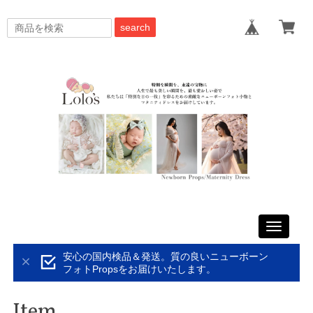
search
Toggle
navigati
安心の国内検品＆発送。質の良いニューボーン
フォトPropsをお届けいたします。
Item