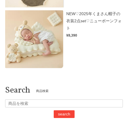
NEW♡2025年くまさん帽子の
衣装2点set♡ニューボーンフォ
ト
¥8,390
Search
商品検索
search