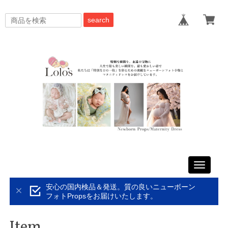
search
Toggle
navigati
安心の国内検品＆発送。質の良いニューボーン
フォトPropsをお届けいたします。
Item