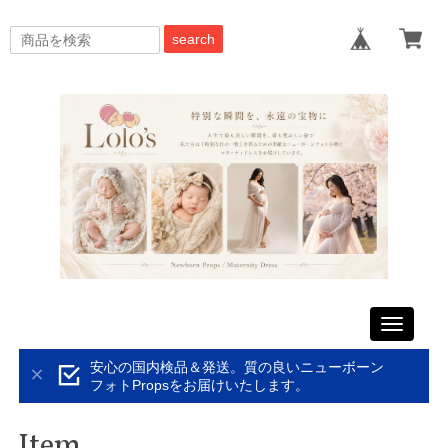
search
Toggle
navigati
安心の国内検品＆発送。質の良いニューボーン
フォトPropsをお届けいたします。
Item