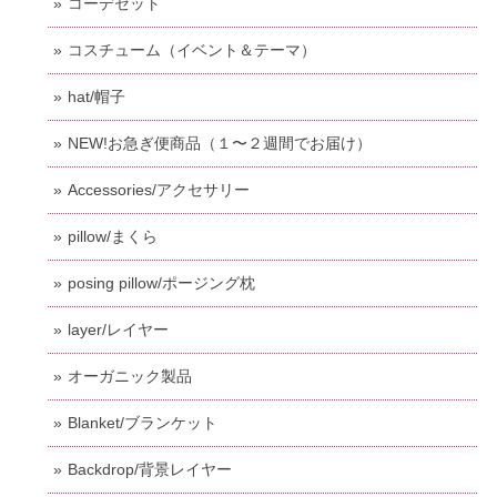
コーデセット
コスチューム（イベント＆テーマ）
hat/帽子
NEW!お急ぎ便商品（１〜２週間でお届け）
Accessories/アクセサリー
pillow/まくら
posing pillow/ポージング枕
layer/レイヤー
オーガニック製品
Blanket/ブランケット
Backdrop/背景レイヤー