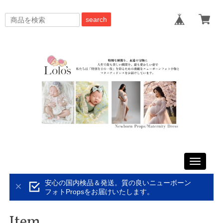
search
Toggle
navigati
安心の国内検品＆発送。質の良いニューボーン
フォトPropsをお届けいたします。
Item