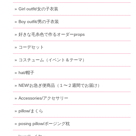
Girl outfit/女の子衣装
Boy outfit/男の子衣装
好きな毛糸色で作るオーダーprops
コーデセット
コスチューム（イベント＆テーマ）
hat/帽子
NEW!お急ぎ便商品（１〜２週間でお届け）
Accessories/アクセサリー
pillow/まくら
posing pillow/ポージング枕