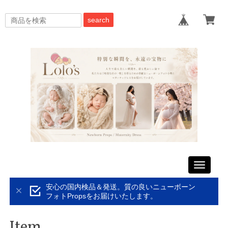
search
Toggle
navigati
安心の国内検品＆発送。質の良いニューボーン
フォトPropsをお届けいたします。
Item