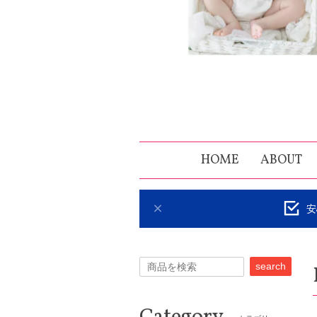
HOME
ABOUT
安
search