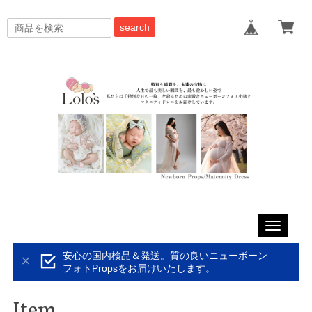
search
Toggle
navigati
安心の国内検品＆発送。質の良いニューボーン
フォトPropsをお届けいたします。
Item