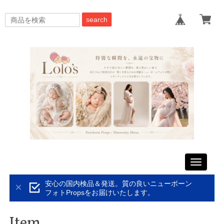
search
Toggle
navigati
安心の国内検品＆発送。質の良いニューボーン
フォトPropsをお届けいたします。
Item