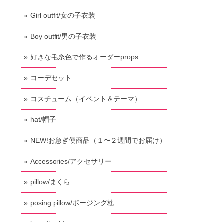
Girl outfit/女の子衣装
Boy outfit/男の子衣装
好きな毛糸色で作るオーダーprops
コーデセット
コスチューム（イベント＆テーマ）
hat/帽子
NEW!お急ぎ便商品（１〜２週間でお届け）
Accessories/アクセサリー
pillow/まくら
posing pillow/ポージング枕