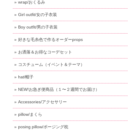
wrap/おくるみ
Girl outfit/女の子衣装
Boy outfit/男の子衣装
好きな毛糸色で作るオーダーprops
お洒落＆お得なコーデセット
コスチューム（イベント＆テーマ）
hat/帽子
NEW!お急ぎ便商品（１〜２週間でお届け）
Accessories/アクセサリー
pillow/まくら
posing pillow/ポージング枕