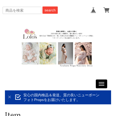
search
Toggle
navigati
安心の国内検品＆発送。質の良いニューボーン
フォトPropsをお届けいたします。
Item