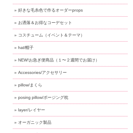
好きな毛糸色で作るオーダーprops
お洒落＆お得なコーデセット
コスチューム（イベント＆テーマ）
hat/帽子
NEW!お急ぎ便商品（１〜２週間でお届け）
Accessories/アクセサリー
pillow/まくら
posing pillow/ポージング枕
layer/レイヤー
オーガニック製品