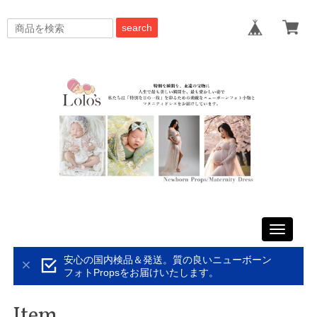
search
Toggle
navigati
安心の国内検品＆発送。質の良いニューボーン
フォトPropsをお届けいたします。
Item