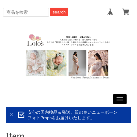
search
Toggle
navigati
安心の国内検品＆発送。質の良いニューボーン
フォトPropsをお届けいたします。
Item