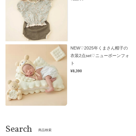
NEW♡2025年くまさん帽子の
衣装2点set♡ニューボーンフォ
ト
¥8,390
Search
商品検索