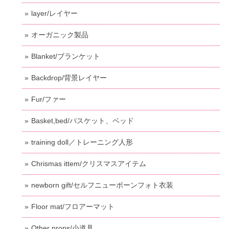
layer/レイヤー
オーガニック製品
Blanket/ブランケット
Backdrop/背景レイヤー
Fur/ファー
Basket,bed/バスケット、ベッド
training doll／トレーニング人形
Chrismas ittem/クリスマスアイテム
newborn gift/セルフニューボーンフォト衣装
Floor mat/フロアーマット
Other props/小道具