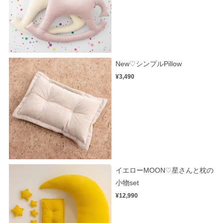
New♡シンプルPillow
¥3,490
イエローMOON♡星さんと枕の
小物set
¥12,990