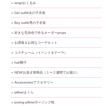
wrap/おくるみ
Girl outfit/女の子衣装
Boy outfit/男の子衣装
好きな毛糸色で作るオーダーprops
お洒落＆お得なコーデセット
コスチューム（イベント＆テーマ）
hat/帽子
NEW!お急ぎ便商品（１〜２週間でお届け）
Accessories/アクセサリー
pillow/まくら
posing pillow/ポージング枕