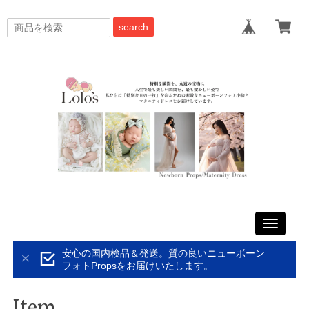
search
Toggle
navigati
安心の国内検品＆発送。質の良いニューボーン
フォトPropsをお届けいたします。
Item