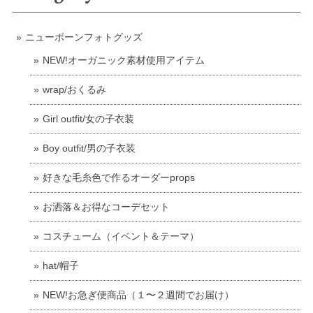
ニューボーンフォトグッズ
NEW!オーガニック素材使用アイテム
wrap/おくるみ
Girl outfit/女の子衣装
Boy outfit/男の子衣装
好きな毛糸色で作るオーダーprops
お洒落＆お得なコーデセット
コスチューム（イベント＆テーマ）
hat/帽子
NEW!お急ぎ便商品（１〜２週間でお届け）