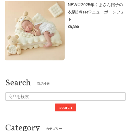
NEW♡2025年くまさん帽子の
衣装2点set♡ニューボーンフォ
ト
¥8,390
Search
商品検索
search
Category
カテゴリー