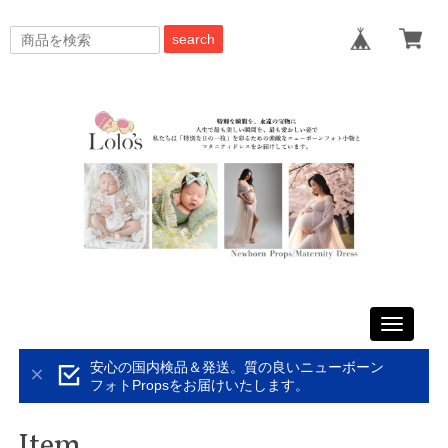
search
Toggle
navigati
安心の国内検品＆発送。質の良いニューボーン
フォトPropsをお届けいたします。
Item