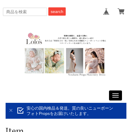
search
Toggle
navigati
安心の国内検品＆発送。質の良いニューボーン
フォトPropsをお届けいたします。
Item