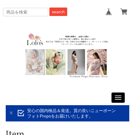
search
Toggle
navigati
安心の国内検品＆発送。質の良いニューボーン
フォトPropsをお届けいたします。
Item