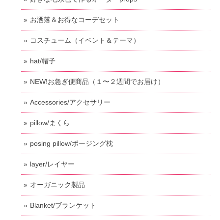
お洒落＆お得なコーデセット
コスチューム（イベント＆テーマ）
hat/帽子
NEW!お急ぎ便商品（１〜２週間でお届け）
Accessories/アクセサリー
pillow/まくら
posing pillow/ポージング枕
layer/レイヤー
オーガニック製品
Blanket/ブランケット