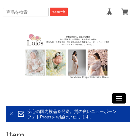
search
Toggle
navigati
安心の国内検品＆発送。質の良いニューボーン
フォトPropsをお届けいたします。
Item