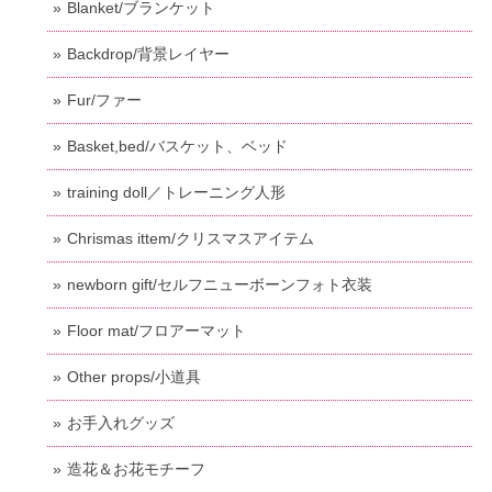
Blanket/ブランケット
Backdrop/背景レイヤー
Fur/ファー
Basket,bed/バスケット、ベッド
training doll／トレーニング人形
Chrismas ittem/クリスマスアイテム
newborn gift/セルフニューボーンフォト衣装
Floor mat/フロアーマット
Other props/小道具
お手入れグッズ
造花＆お花モチーフ