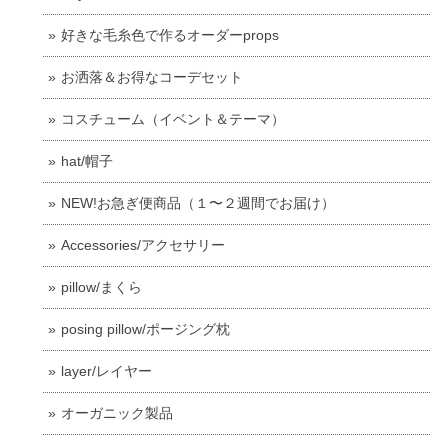
好きな毛糸色で作るオーダーprops
お洒落＆お得なコーデセット
コスチューム（イベント＆テーマ）
hat/帽子
NEW!お急ぎ便商品（１〜２週間でお届け）
Accessories/アクセサリー
pillow/まくら
posing pillow/ポージング枕
layer/レイヤー
オーガニック製品