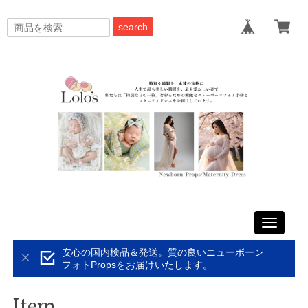
search
Toggle
navigati
安心の国内検品＆発送。質の良いニューボーン
フォトPropsをお届けいたします。
Item