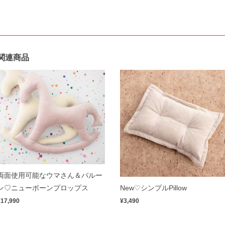
関連商品
両面使用可能なウマさん＆バルー
ン♡ニューボーンプロップス
New♡シンプルPillow
¥17,990
¥3,490