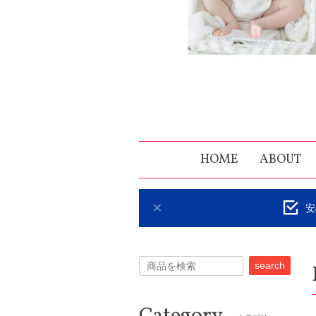
HOME
ABOUT
安
search