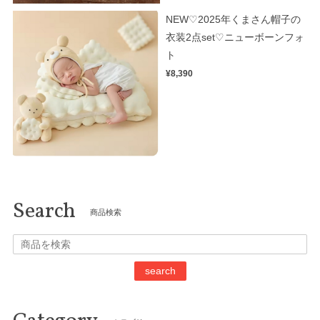
NEW♡2025年くまさん帽子の
衣装2点set♡ニューボーンフォ
ト
¥8,390
Search
商品検索
search