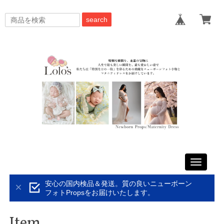
search
Toggle
navigati
安心の国内検品＆発送。質の良いニューボーン
フォトPropsをお届けいたします。
Item