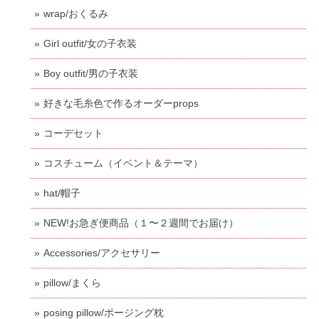
wrap/おくるみ
Girl outfit/女の子衣装
Boy outfit/男の子衣装
好きな毛糸色で作るオーダーprops
コーデセット
コスチューム（イベント＆テーマ）
hat/帽子
NEW!お急ぎ便商品（１〜２週間でお届け）
Accessories/アクセサリー
pillow/まくら
posing pillow/ポージング枕