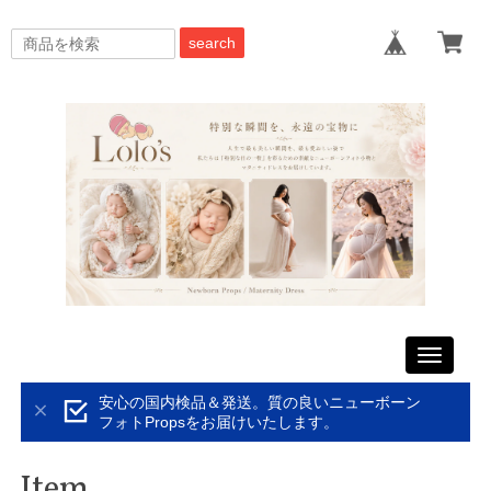
search
Toggle
navigati
安心の国内検品＆発送。質の良いニューボーン
フォトPropsをお届けいたします。
Item