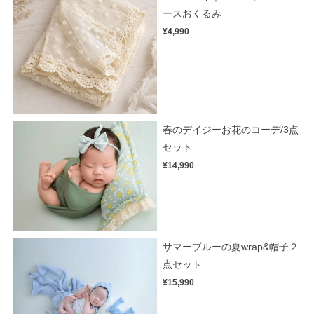
ースおくるみ
¥4,990
春のデイジーお花のコーデ/3点
セット
¥14,990
サマーブルーの夏wrap&帽子２
点セット
¥15,990