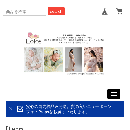
search
Toggle
navigati
安心の国内検品＆発送。質の良いニューボーン
フォトPropsをお届けいたします。
Item