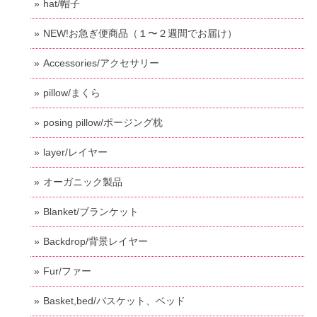
hat/帽子
NEW!お急ぎ便商品（１〜２週間でお届け）
Accessories/アクセサリー
pillow/まくら
posing pillow/ポージング枕
layer/レイヤー
オーガニック製品
Blanket/ブランケット
Backdrop/背景レイヤー
Fur/ファー
Basket,bed/バスケット、ベッド